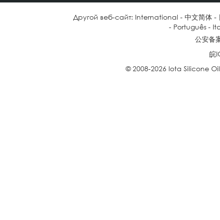
Другой веб-сайт:
International
-
中文简体
-
-
Português
-
It
公安备案号
皖I
© 2008-2026 Iota Silicone O