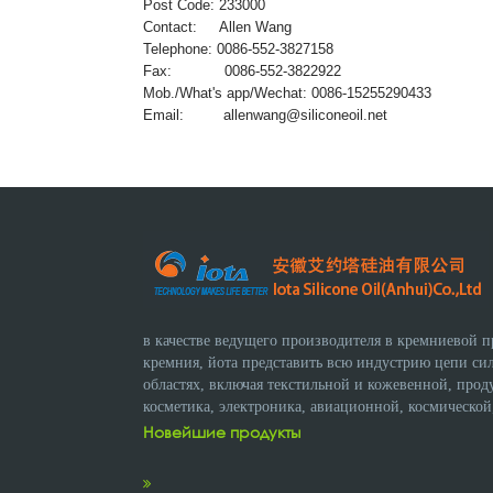
Post Code: 233000
Contact: Allen Wang
Telephone: 0086-552-3827158
Fax: 0086-552-3822922
Mob./What's app/Wechat: 0086-15255290433
Email:
allenwang@siliconeoil.net
в качестве ведущего производителя в кремниевой 
кремния, йота представить всю индустрию цепи с
областях, включая текстильной и кожевенной, прод
косметика, электроника, авиационной, космической
Новейшие продукты