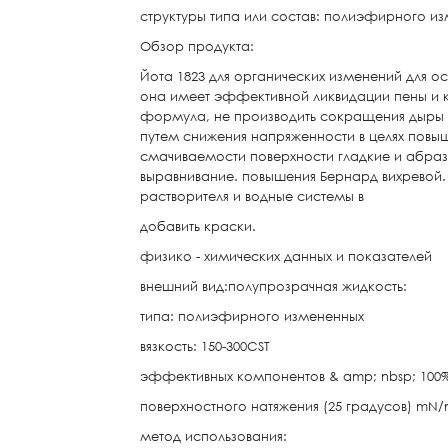
структуры типа или состав: полиэфирного и
Обзор продукта:
Йота 1823 для органических изменений для 
она имеет эффективной ликвидации пены и к
формула, не производить сокращения дыры и
путем снижения напряженности в целях повы
смачиваемости поверхности гладкие и абразив
выравнивание. повышения Бернард вихревой. 
растворителя и водные системы в
добавить краски.
физико - химических данных и показателей
внешний вид:полупрозрачная жидкость:
типа: полиэфирного измененных
вязкость: 150-300CST
эффективных компонентов & amp; nbsp; 100%
поверхностного натяжения (25 градусов) mN/
метод использования: