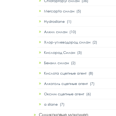
Chloropropyl силан (36)
Mercapto силан (5)
Hydrosilane (1)
Алкил силан (10)
Хлор-углеводород силан (2)
Кислород Силан (3)
Бензил силан (2)
Кислота сцепные агент (8)
Алкоголь сцепные агент (7)
Оксим сцепные агент (6)
α silane (7)
Силиконовые мономер