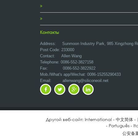
Контакты
Address:
Sunmoon Industry Park, 985 Xingzhong R
Post Code: 233000
Contact: Allen Wang
Telephone: 0086-552-3827158
Fax: 0086-552-3822922
Mob./What's app/Wechat: 0086-15255290433
Email:
allenwang@siliconeoil.net
Другой веб-сайт:
International
-
中文简体
-
-
Português
-
It
公安备案号