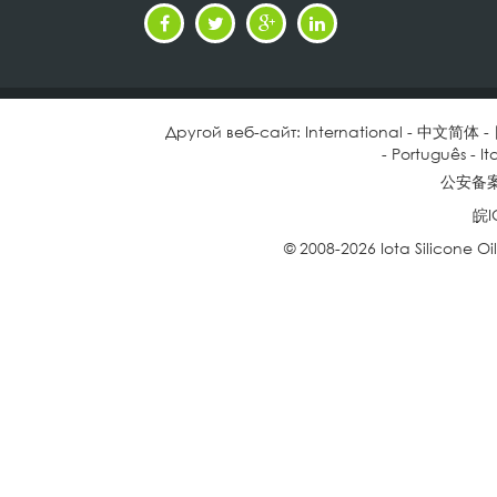
Другой веб-сайт:
International
-
中文简体
-
-
Português
-
It
公安备案号
皖I
© 2008-2026 Iota Silicone O