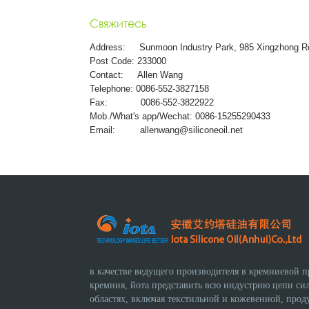
Свяжитесь
Address:
Sunmoon Industry Park, 985 Xingzhong R
Post Code: 233000
Contact: Allen Wang
Telephone: 0086-552-3827158
Fax: 0086-552-3822922
Mob./What's app/Wechat: 0086-15255290433
Email:
allenwang@siliconeoil.net
в качестве ведущего производителя в кремниевой 
кремния, йота представить всю индустрию цепи с
областях, включая текстильной и кожевенной, прод