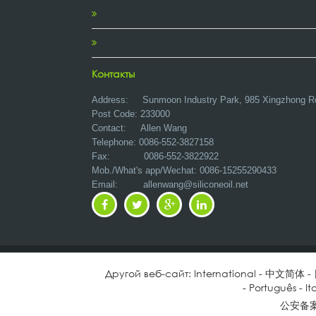
Контакты
Address:
Sunmoon Industry Park, 985 Xingzhong R
Post Code: 233000
Contact: Allen Wang
Telephone: 0086-552-3827158
Fax: 0086-552-3822922
Mob./What's app/Wechat: 0086-15255290433
Email:
allenwang@siliconeoil.net
Другой веб-сайт:
International
-
中文简体
-
-
Português
-
It
公安备案号