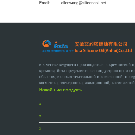
Email:
allenwang@siliconeoil.net
в качестве ведущего производителя в кремниевой 
кремния, йота представить всю индустрию цепи с
областях, включая текстильной и кожевенной, прод
косметика, электроника, авиационной, космической
Новейшие продукты