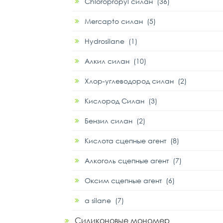
Chloropropyl силан (36)
Mercapto силан (5)
Hydrosilane (1)
Алкил силан (10)
Хлор-углеводород силан (2)
Кислород Силан (3)
Бензил силан (2)
Кислота сцепные агент (8)
Алкоголь сцепные агент (7)
Оксим сцепные агент (6)
α silane (7)
Силиконовые мономер