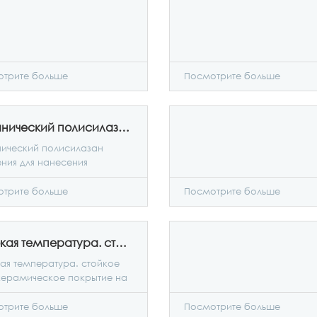
трите больше
Посмотрите больше
Органический полисилазан IOTA 9970
ический полисилазан
ния для нанесения
тий на автомобильные
аллы)IOTA 9970
трите больше
Посмотрите больше
Высокая температура. стойкое нанокерамическое покрытие на водной основе IOTA ST4
ая температура. стойкое
ерамическое покрытие на
й основе IOTA ST4
трите больше
Посмотрите больше