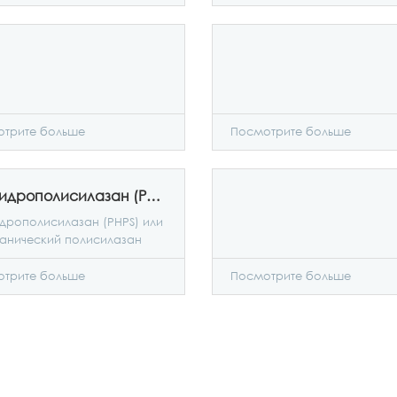
трите больше
Посмотрите больше
Пергидрополисилазан (PHPS)
дрополисилазан (PHPS) или
анический полисилазан
PHPS
трите больше
Посмотрите больше