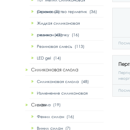
резина (3)
Строительство герметик (36)
Жидкая силиконовая
резина (42)
силикон жвачку (16)
Посмо
Резиновая смесь (113)
LED gel (14)
Силиконовая смола
Перги
неорг
Силиконовая смола (48)
IOTA-
Посмо
Изменение силиконовая
Силан
смола (19)
Фенил силан (16)
Винил силан (7)