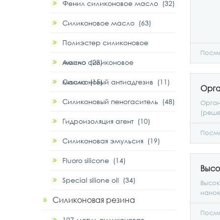
Фенил силиконовое масло (32)
Силиконовое масло (63)
Полиэстер силиконовое
Посмо
масло (28)
Амино силиконовое
масло (15)
Силиконовый антиадгезив (11)
Силиконовый пеногаситель (48)
Орган
(реше
Гидроизоляция агент (10)
покры
крист
Посмо
Силиконовая эмульсия (19)
Fluoro silicone (14)
Special silione oil (34)
Высок
нанок
Силиконовая резина
водно
Посмо
107 метил силиконовая