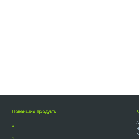
Новейшие продукты
К
A
H
P