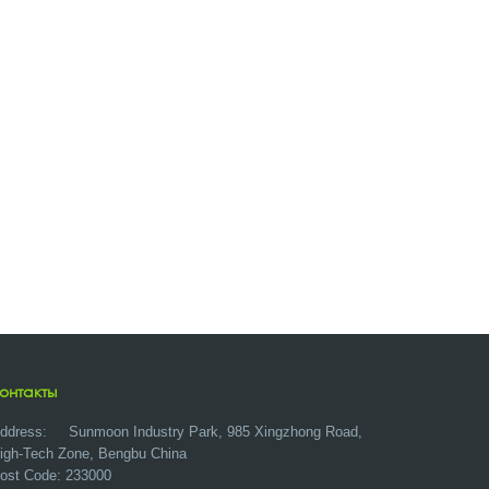
онтакты
ddress:
Sunmoon Industry Park, 985 Xingzhong Road,
igh-Tech Zone, Bengbu China
ost Code: 233000