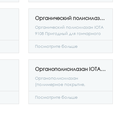
Органический полисилазан IOTA 9108
Органический полисилазан IOTA
9108 Пригодный для гончарного
производства полимер-
предшественник
Посмотрите больше
Органополисилазан IOTA 9150
Органополисилазан
(полимерное покрытие,
отверждающееся при комнатной
температуре) IOTA 9150
Посмотрите больше