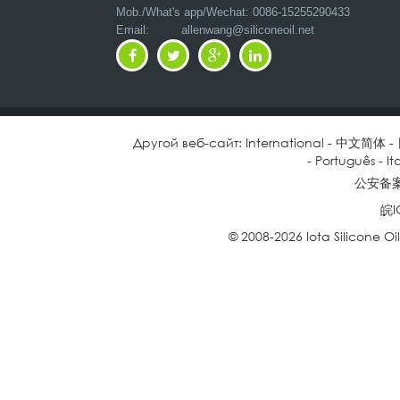
Mob./What's app/Wechat: 0086-15255290433
Email:
allenwang@siliconeoil.net
Другой веб-сайт:
International
-
中文简体
-
-
Português
-
It
公安备案号
皖I
© 2008-2026 Iota Silicone O