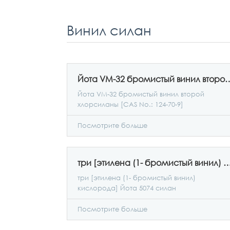
Винил силан
Йота VM-32 бромистый винил второй хлорси
Йота VM-32 бромистый винил второй
хлорсиланы [CAS No.: 124-70-9]
Посмотрите больше
три [этилена (1- бромистый винил) кислорода] Йот
три [этилена (1- бромистый винил)
кислорода] Йота 5074 силан
Посмотрите больше